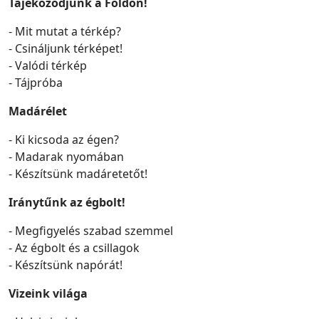
Tájékozódjunk a Földön!
- Mit mutat a térkép?
- Csináljunk térképet!
- Valódi térkép
- Tájpróba
Madárélet
- Ki kicsoda az égen?
- Madarak nyomában
- Készítsünk madáretetőt!
Iránytűnk az égbolt!
- Megfigyelés szabad szemmel
- Az égbolt és a csillagok
- Készítsünk napórát!
Vizeink világa