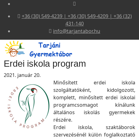
+36 (30) 549-4239 | +36 (30) 549-4209 | +36 (32)
431-140
info@tarjantabor.hu
Erdei iskola program
2021. január 20.
Minősített erdei iskola
szolgáltatóként, kidolgozott,
komplett, minősített erdei iskolai
programcsomagot kínálunk
általános iskolás gyermekek
részére.
Erdei iskola, szaktáborok
szervezésénél külön foglalkoztató