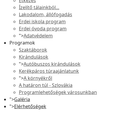
Étkezés
Ízelítő tálainkból...
Lakodalom, állófogadás
Erdei iskola program
Erdei óvoda program
">
Adatvédelem
Programok
Szaktáborok
Kirándulások
">
Autóbuszos kirándulások
Kerékpáros túraajánlatunk
">
A környékről
A határon túl - Szlovákia
Programlehetőségek városunkban
">
Galéria
">
Elérhetőségek