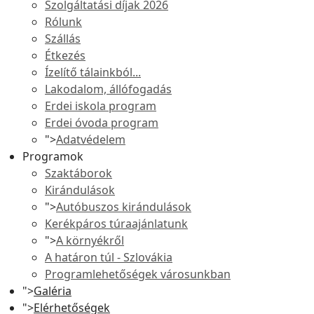
Szolgáltatási díjak 2026
Rólunk
Szállás
Étkezés
Ízelítő tálainkból...
Lakodalom, állófogadás
Erdei iskola program
Erdei óvoda program
">
Adatvédelem
Programok
Szaktáborok
Kirándulások
">
Autóbuszos kirándulások
Kerékpáros túraajánlatunk
">
A környékről
A határon túl - Szlovákia
Programlehetőségek városunkban
">
Galéria
">
Elérhetőségek