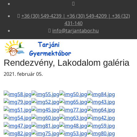
+36 (30) 549-4239 | +36 (30) 549-4209 | +36 (32)
431-140
info@tarjantabor.hu
Rendezvény, Lakodalom galéria
2021. február 05.