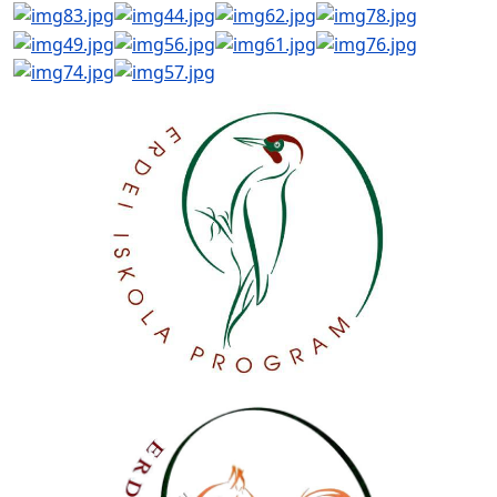
AdmirorGallery 5.2.0
, author/s
Vasiljevski
&
Kekeljevic
.