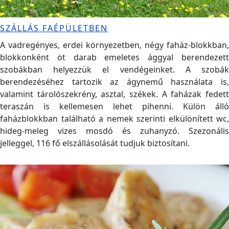
SZÁLLÁS FAÉPÜLETBEN
A vadregényes, erdei környezetben, négy faház-blokkban,
blokkonként öt darab emeletes ággyal berendezett
szobákban helyezzük el vendégeinket. A szobák
berendezéséhez tartozik az ágynemű használata is,
valamint tárolószekrény, asztal, székek. A faházak fedett
teraszán is kellemesen lehet pihenni. Külön álló
faházblokkban található a nemek szerinti elkülönített wc,
hideg-meleg vizes mosdó és zuhanyzó. Szezonális
jelleggel, 116 fő elszállásolását tudjuk biztosítani.