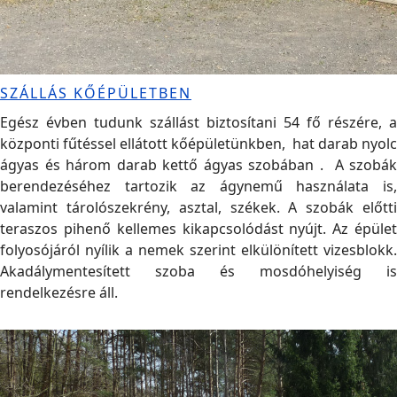
SZÁLLÁS KŐÉPÜLETBEN
Egész évben tudunk szállást biztosítani 54 fő részére, a
központi fűtéssel ellátott kőépületünkben, hat darab nyolc
ágyas és három darab kettő ágyas szobában . A szobák
berendezéséhez tartozik az ágynemű használata is,
valamint tárolószekrény, asztal, székek. A szobák előtti
teraszos pihenő kellemes kikapcsolódást nyújt. Az épület
folyosójáról nyílik a nemek szerint elkülönített vizesblokk.
Akadálymentesített szoba és mosdóhelyiség is
rendelkezésre áll.