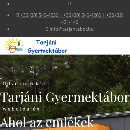
+36 (30) 549-4239 | +36 (30) 549-4209 | +36 (32)
431-140
info@tarjantabor.hu
Üdvözöljük a
Tarjáni Gyermektábor
weboldalán.
Ahol az emlékek