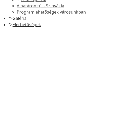
A határon túl - Szlovákia
Programlehetőségek városunkban
">
Galéria
">
Elérhetőségek