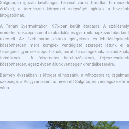
Salgótarján igazán kiváltságos fekvésű város. Páratlan természeti
értékeit, a természeti környezet szépségét ajánljuk a hozzánk
látogatóknak.
A Tarjáni Gyermektábor 1976-ban került átadásra. A szálláshely
eredetei funkciója szerint szabadidős és gyermek napközis táborként
üzemelt. Az évek során változó igényeknek és lehetőségeknek
köszönhetően mára komplex vendéglátó szerepet látunk el a
térségben gyermekcsoportoknak, baráti társaságoknak, családoknak,
turistáknak. A folyamatos beruházásoknak, fejlesztéseknek
köszönhetően, egész évben állunk vendégeink rendelkezésére.
Bármely évszakban is látogat el hozzánk, a változatos táj izgalmas
szépsége, a Völgyvárosként is nevezett Salgótarján vendégszeretete
várja.