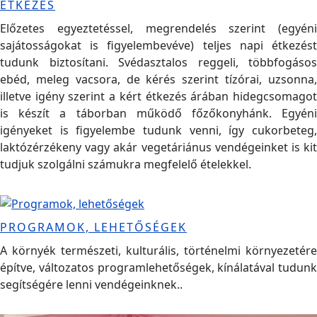
ÉTKEZÉS
Előzetes egyeztetéssel, megrendelés szerint (egyéni
sajátosságokat is figyelembevéve) teljes napi étkezést
tudunk biztosítani. Svédasztalos reggeli, többfogásos
ebéd, meleg vacsora, de kérés szerint tízórai, uzsonna,
illetve igény szerint a kért étkezés árában hidegcsomagot
is készít a táborban működő főzőkonyhánk. Egyéni
igényeket is figyelembe tudunk venni, így cukorbeteg,
laktózérzékeny vagy akár vegetáriánus vendégeinket is kit
tudjuk szolgálni számukra megfelelő ételekkel.
PROGRAMOK, LEHETŐSÉGEK
A környék természeti, kulturális, történelmi környezetére
építve, változatos programlehetőségek, kínálatával tudunk
segítségére lenni vendégeinknek..