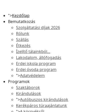
">
Kezdőlap
Bemutatkozás
Szolgáltatási díjak 2026
Rólunk
Szállás
Étkezés
Ízelítő tálainkból...
Lakodalom, állófogadás
Erdei iskola program
Erdei óvoda program
">
Adatvédelem
Programok
Szaktáborok
Kirándulások
">
Autóbuszos kirándulások
Kerékpáros túraajánlatunk
">
A környékről