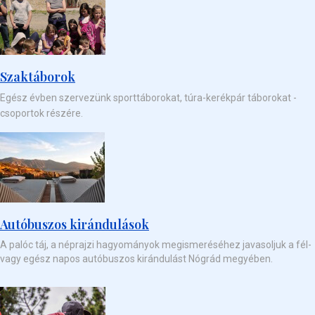
Szaktáborok
Egész évben szervezünk sporttáborokat, túra-kerékpár táborokat -
csoportok részére.
Autóbuszos kirándulások
A palóc táj, a néprajzi hagyományok megismeréséhez javasoljuk a fél-
vagy egész napos autóbuszos kirándulást Nógrád megyében.