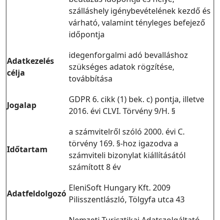
szálláshely igénybevételének kezdő és
várható, valamint tényleges befejező
időpontja
idegenforgalmi adó bevalláshoz
Adatkezelés
szükséges adatok rögzítése,
célja
továbbítása
GDPR 6. cikk (1) bek. c) pontja, illetve
Jogalap
2016. évi CLVI. Törvény 9/H. §
a számvitelről szóló 2000. évi C.
törvény 169. §-hoz igazodva a
Időtartam
számviteli bizonylat kiállításától
számított 8 év
EleniSoft Hungary Kft. 2009
Adatfeldolgozó
Pilisszentlászló, Tölgyfa utca 43