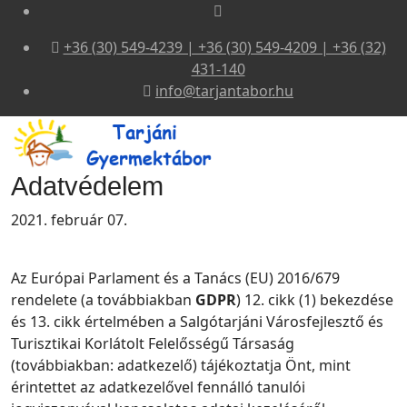
+36 (30) 549-4239 | +36 (30) 549-4209 | +36 (32)
431-140
info@tarjantabor.hu
Adatvédelem
2021. február 07.
Az
Európai Parlament és a Tanács (EU) 2016/679
rendelete (a továbbiakban
GDPR
) 12. cikk (1) bekezdése
és 13. cikk értelmében a Salgótarjáni Városfejlesztő és
Turisztikai Korlátolt Felelősségű Társaság
(továbbiakban: adatkezelő) tájékoztatja Önt, mint
érintettet az adatkezelővel fennálló tanulói