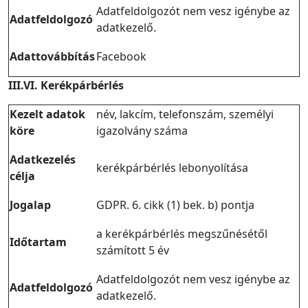
Adatfeldolgozót nem vesz igénybe az
Adatfeldolgozó
adatkezelő.
Adattovábbítás
Facebook
III.VI. Kerékpárbérlés
Kezelt adatok
név, lakcím, telefonszám, személyi
köre
igazolvány száma
Adatkezelés
kerékpárbérlés lebonyolítása
célja
Jogalap
GDPR. 6. cikk (1) bek. b) pontja
a kerékpárbérlés megszűnésétől
Időtartam
számított 5 év
Adatfeldolgozót nem vesz igénybe az
Adatfeldolgozó
adatkezelő.