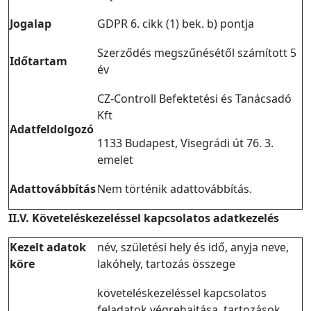
Jogalap
GDPR 6. cikk (1) bek. b) pontja
Szerződés megszűnésétől számított 5
Időtartam
év
CZ-Controll Befektetési és Tanácsadó
Kft
Adatfeldolgozó
1133 Budapest, Visegrádi út 76. 3.
emelet
Adattovábbítás
Nem történik adattovábbítás.
II.V. Követeléskezeléssel kapcsolatos adatkezelés
Kezelt adatok
név, születési hely és idő, anyja neve,
köre
lakóhely, tartozás összege
követeléskezeléssel kapcsolatos
feladatok végrehajtása, tartozások