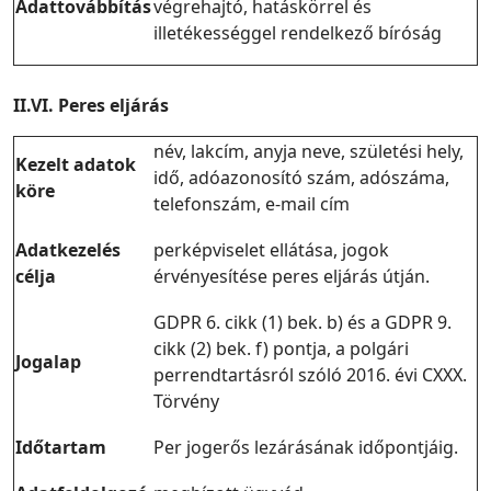
Adattovábbítás
végrehajtó, hatáskörrel és
illetékességgel rendelkező bíróság
II.VI. Peres eljárás
név, lakcím, anyja neve, születési hely,
Kezelt adatok
idő, adóazonosító szám, adószáma,
köre
telefonszám, e-mail cím
Adatkezelés
perképviselet ellátása, jogok
célja
érvényesítése peres eljárás útján.
GDPR 6. cikk (1) bek. b) és a GDPR 9.
cikk (2) bek. f) pontja, a polgári
Jogalap
perrendtartásról szóló 2016. évi CXXX.
Törvény
Időtartam
Per jogerős lezárásának időpontjáig.