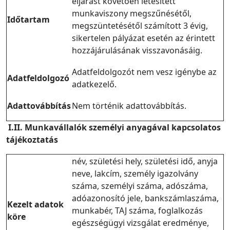
eljárást követően létesített
munkaviszony megszűnésétől,
Időtartam
megszüntetésétől számított 3 évig,
sikertelen pályázat esetén az érintett
hozzájárulásának visszavonásáig.
Adatfeldolgozót nem vesz igénybe az
Adatfeldolgozó
adatkezelő.
Adattovábbítás
Nem történik adattovábbítás.
I.II. Munkavállalók személyi anyagával kapcsolatos
tájékoztatás
név, születési hely, születési idő, anyja
neve, lakcím, személy igazolvány
száma, személyi száma, adószáma,
adóazonosító jele, bankszámlaszáma,
Kezelt adatok
munkabér, TAJ száma, foglalkozás
köre
egészségügyi vizsgálat eredménye,