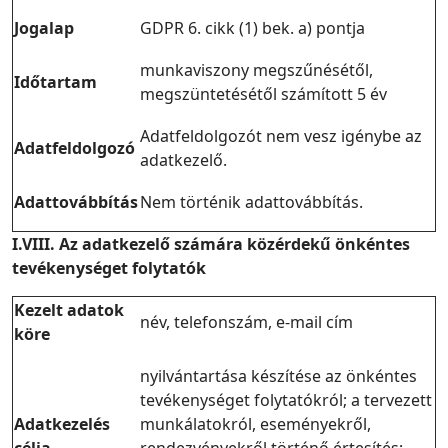
Jogalap
GDPR 6. cikk (1) bek. a) pontja
munkaviszony megszűnésétől,
Időtartam
megszüntetésétől számított 5 év
Adatfeldolgozót nem vesz igénybe az
Adatfeldolgozó
adatkezelő.
Adattovábbítás
Nem történik adattovábbítás.
I.VIII. Az adatkezelő számára közérdekű önkéntes
tevékenységet folytatók
Kezelt adatok
név, telefonszám, e-mail cím
köre
nyilvántartása készítése az önkéntes
tevékenységet folytatókról; a tervezett
Adatkezelés
munkálatokról, eseményekről,