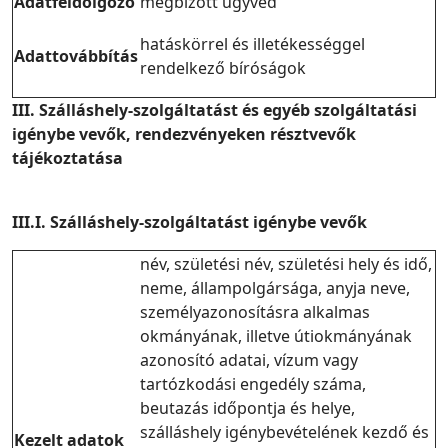
Adatfeldolgozó
megbízott ügyvéd
hatáskörrel és illetékességgel
Adattovábbítás
rendelkező bíróságok
III. Szálláshely-szolgáltatást és egyéb szolgáltatási
igénybe vevők, rendezvényeken résztvevők
tájékoztatása
III.I. Szálláshely-szolgáltatást igénybe vevők
név, születési név, születési hely és idő,
neme, állampolgársága, anyja neve,
személyazonosításra alkalmas
okmányának, illetve útiokmányának
azonosító adatai, vízum vagy
tartózkodási engedély száma,
beutazás időpontja és helye,
szálláshely igénybevételének kezdő és
Kezelt adatok