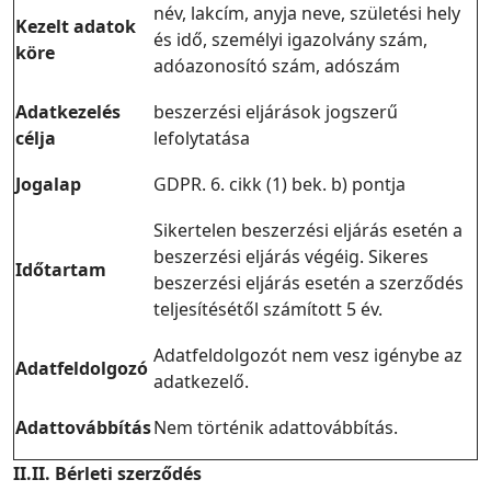
név, lakcím, anyja neve, születési hely
Kezelt adatok
és idő, személyi igazolvány szám,
köre
adóazonosító szám, adószám
Adatkezelés
beszerzési eljárások jogszerű
célja
lefolytatása
Jogalap
GDPR. 6. cikk (1) bek. b) pontja
Sikertelen beszerzési eljárás esetén a
beszerzési eljárás végéig. Sikeres
Időtartam
beszerzési eljárás esetén a szerződés
teljesítésétől számított 5 év.
Adatfeldolgozót nem vesz igénybe az
Adatfeldolgozó
adatkezelő.
Adattovábbítás
Nem történik adattovábbítás.
II.II. Bérleti szerződés