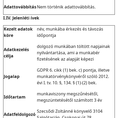
Adattovábbítás
Nem történik adattovábbítás.
I.IV. Jelenléti ívek
Kezelt adatok
név, munkába érkezés és távozás
köre
időpontja
dolgozó munkában töltött napjainak
Adatkezelés
nyilvántartása, ami a munkabér
célja
fizetésének az alapját képezi
GDPR 6. cikk (1) bek. c) pontja, illetve
Jogalap
munkatörvénykönyvéről szóló 2012.
évi I. tv. 10. §, 134. § (1)-(2) bek.
munkaviszony megszűnésétől,
Időtartam
megszüntetésétől számított 3 év
Szecsődi Zoltánné könyvelő 3104
Adatfeldolgozó
Salgótarján, Csokonai út 78.