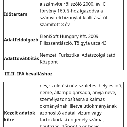
a számvitelről szóló 2000. évi C.
törvény 169. §-hoz igazodva a
Időtartam
számviteli bizonylat kiállításától
számított 8 év
EleniSoft Hungary Kft. 2009
Adatfeldolgozó
Pilisszentlászló, Tölgyfa utca 43
Nemzeti Turisztikai Adatszolgáltató
Adattovábbítás
Központ
III.II. IFA bevalláshoz
név, születési név, születési hely és idő,
neme, állampolgársága, anyja neve,
személyazonosításra alkalmas
okmányának, illetve útiokmányának
Kezelt adatok
azonosító adatai, vízum vagy
köre
tartózkodási engedély száma,
beutazás időpontja és helye,