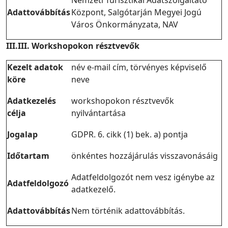
Nemzeti Turisztikai Adatszolgáltató
Adattovábbítás
Központ, Salgótarján Megyei Jogú
Város Önkormányzata, NAV
III.III. Workshopokon résztvevők
Kezelt adatok
név e-mail cím, törvényes képviselő
köre
neve
Adatkezelés
workshopokon résztvevők
célja
nyilvántartása
Jogalap
GDPR. 6. cikk (1) bek. a) pontja
Időtartam
önkéntes hozzájárulás visszavonásáig
Adatfeldolgozót nem vesz igénybe az
Adatfeldolgozó
adatkezelő.
Adattovábbítás
Nem történik adattovábbítás.