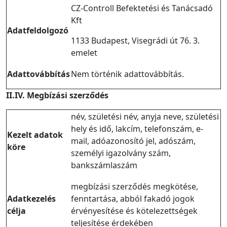
CZ-Controll Befektetési és Tanácsadó
Kft
Adatfeldolgozó
1133 Budapest, Visegrádi út 76. 3.
emelet
Adattovábbítás
Nem történik adattovábbítás.
II.IV. Megbízási szerződés
név, születési név, anyja neve, születési
hely és idő, lakcím, telefonszám, e-
Kezelt adatok
mail, adóazonosító jel, adószám,
köre
személyi igazolvány szám,
bankszámlaszám
megbízási szerződés megkötése,
Adatkezelés
fenntartása, abból fakadó jogok
célja
érvényesítése és kötelezettségek
teljesítése érdekében