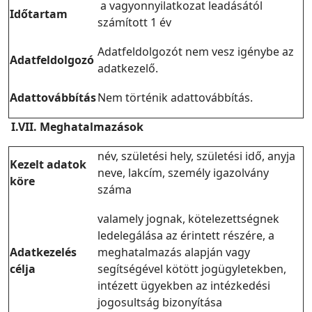
a vagyonnyilatkozat leadásától
Időtartam
számított 1 év
Adatfeldolgozót nem vesz igénybe az
Adatfeldolgozó
adatkezelő.
Adattovábbítás
Nem történik adattovábbítás.
I.VII. Meghatalmazások
név, születési hely, születési idő, anyja
Kezelt adatok
neve, lakcím, személy igazolvány
köre
száma
valamely jognak, kötelezettségnek
ledelegálása az érintett részére, a
Adatkezelés
meghatalmazás alapján vagy
célja
segítségével kötött jogügyletekben,
intézett ügyekben az intézkedési
jogosultság bizonyítása