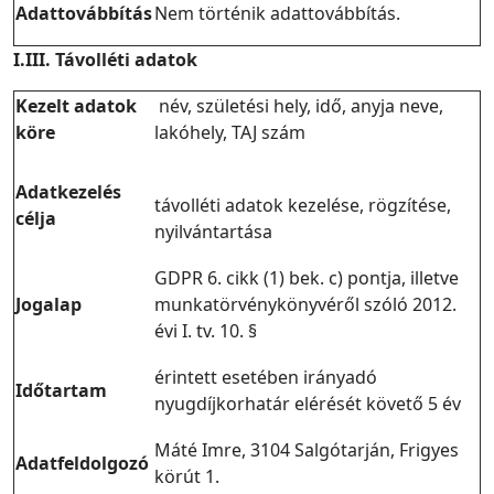
Adattovábbítás
Nem történik adattovábbítás.
I.III. Távolléti adatok
Kezelt adatok
név, születési hely, idő, anyja neve,
köre
lakóhely, TAJ szám
Adatkezelés
távolléti adatok kezelése, rögzítése,
célja
nyilvántartása
GDPR 6. cikk (1) bek. c) pontja, illetve
Jogalap
munkatörvénykönyvéről szóló 2012.
évi I. tv. 10. §
érintett esetében irányadó
Időtartam
nyugdíjkorhatár elérését követő 5 év
Máté Imre, 3104 Salgótarján, Frigyes
Adatfeldolgozó
körút 1.