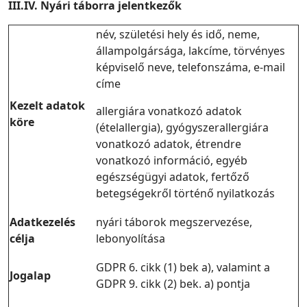
III.IV. Nyári táborra jelentkezők
név, születési hely és idő, neme,
állampolgársága, lakcíme, törvényes
képviselő neve, telefonszáma, e-mail
címe
Kezelt adatok
allergiára vonatkozó adatok
köre
(ételallergia), gyógyszerallergiára
vonatkozó adatok, étrendre
vonatkozó információ, egyéb
egészségügyi adatok, fertőző
betegségekről történő nyilatkozás
Adatkezelés
nyári táborok megszervezése,
célja
lebonyolítása
GDPR 6. cikk (1) bek a), valamint a
Jogalap
GDPR 9. cikk (2) bek. a) pontja