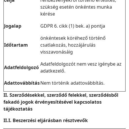
célja
rendezvényekről történő értesítés;
szükség esetén önkéntes munka
kérése
Jogalap
GDPR 6. cikk (1) bek. a) pontja
önkéntesek köréhező történő
Időtartam
csatlakozás, hozzájárulás
visszavonásáig
Adatfeldolgozót nem vesz igénybe az
Adatfeldolgozó
adatkezelő.
Adattovábbítás
Nem történik adattovábbítás.
II. Szerződésekkel, szerződő felekkel, szerződésből
fakadó jogok érvényesítésével kapcsolatos
tájékoztatás
II.I. Beszerzési eljárásban résztvevők