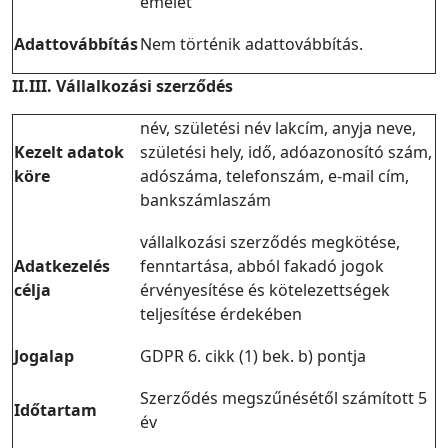
emelet
Adattovábbítás
Nem történik adattovábbítás.
II.III. Vállalkozási szerződés
név, születési név lakcím, anyja neve,
Kezelt adatok
születési hely, idő, adóazonosító szám,
köre
adószáma, telefonszám, e-mail cím,
bankszámlaszám
vállalkozási szerződés megkötése,
Adatkezelés
fenntartása, abból fakadó jogok
célja
érvényesítése és kötelezettségek
teljesítése érdekében
Jogalap
GDPR 6. cikk (1) bek. b) pontja
Szerződés megszűnésétől számított 5
Időtartam
év