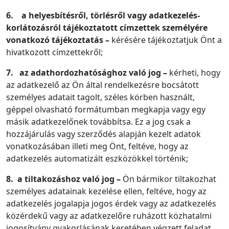
6.
a helyesbítésről, törlésről vagy adatkezelés-
korlátozásról tájékoztatott címzettek személyére
vonatkozó tájékoztatás
–
kérésére tájékoztatjuk Önt a
hivatkozott címzettekről;
7.
az adathordozhatósághoz való jog
–
kérheti, hogy
az adatkezelő az Ön által rendelkezésre bocsátott
személyes adatait tagolt, széles körben használt,
géppel olvasható formátumban megkapja vagy egy
másik adatkezelőnek továbbítsa. Ez a jog csak a
hozzájárulás vagy szerződés alapján kezelt adatok
vonatkozásában illeti meg Önt, feltéve, hogy az
adatkezelés automatizált eszközökkel történik;
8.
a tiltakozáshoz való jog
–
Ön bármikor tiltakozhat
személyes adatainak kezelése ellen, feltéve, hogy az
adatkezelés jogalapja jogos érdek vagy az adatkezelés
közérdekű vagy az adatkezelőre ruházott közhatalmi
jogosítvány gyakorlásának keretében végzett feladat