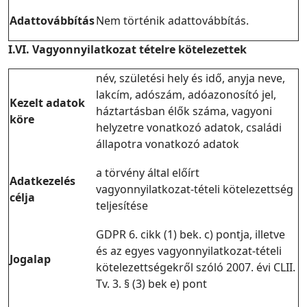
Adattovábbítás
Nem történik adattovábbítás.
I.VI. Vagyonnyilatkozat tételre kötelezettek
név, születési hely és idő, anyja neve,
lakcím, adószám, adóazonosító jel,
Kezelt adatok
háztartásban élők száma, vagyoni
köre
helyzetre vonatkozó adatok, családi
állapotra vonatkozó adatok
a törvény által előírt
Adatkezelés
vagyonnyilatkozat-tételi kötelezettség
célja
teljesítése
GDPR 6. cikk (1) bek. c) pontja, illetve
és az egyes vagyonnyilatkozat-tételi
Jogalap
kötelezettségekről szóló 2007. évi CLII.
Tv. 3. § (3) bek e) pont