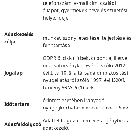
telefonszám, e-mail cím, családi
állapot, gyermekek neve és születési
helye, ideje
Adatkezelés
munkaviszony létesítése, teljesítése és
célja
fenntartása
GDPR 6. cikk (1) bek. c) pontja, illetve
munkatörvénykönyvéről szóló 2012.
Jogalap
évi I. tv. 10. §, a társadalombiztosítási
nyugellátásról szóló 1997. évi LXXXI.
törvény 99/A. § (1) bek.
érintett esetében irányadó
Időtartam
nyugdíjkorhatár elérését követő 5 év
Adatfeldolgozót nem vesz igénybe az
Adatfeldolgozó
adatkezelő.