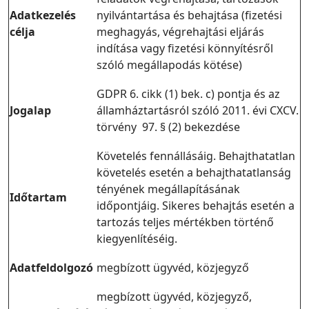
Adatkezelés
nyilvántartása és behajtása (fizetési
célja
meghagyás, végrehajtási eljárás
indítása vagy fizetési könnyítésről
szóló megállapodás kötése)
GDPR 6. cikk (1) bek. c) pontja és az
Jogalap
államháztartásról szóló 2011. évi CXCV.
törvény 97. § (2) bekezdése
Követelés fennállásáig. Behajthatatlan
követelés esetén a behajthatatlanság
tényének megállapításának
Időtartam
időpontjáig. Sikeres behajtás esetén a
tartozás teljes mértékben történő
kiegyenlítéséig.
Adatfeldolgozó
megbízott ügyvéd, közjegyző
megbízott ügyvéd, közjegyző,