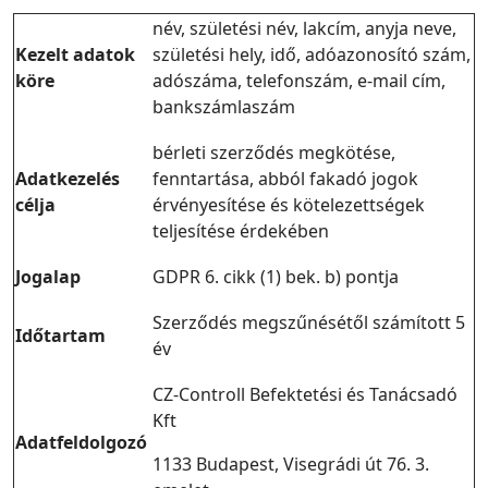
név, születési név, lakcím, anyja neve,
Kezelt adatok
születési hely, idő, adóazonosító szám,
köre
adószáma, telefonszám, e-mail cím,
bankszámlaszám
bérleti szerződés megkötése,
Adatkezelés
fenntartása, abból fakadó jogok
célja
érvényesítése és kötelezettségek
teljesítése érdekében
Jogalap
GDPR 6. cikk (1) bek. b) pontja
Szerződés megszűnésétől számított 5
Időtartam
év
CZ-Controll Befektetési és Tanácsadó
Kft
Adatfeldolgozó
1133 Budapest, Visegrádi út 76. 3.