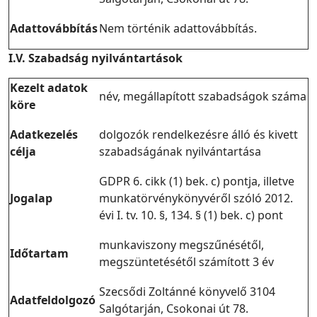
Adattovábbítás
Nem történik adattovábbítás.
I.V. Szabadság nyilvántartások
Kezelt adatok
név, megállapított szabadságok száma
köre
Adatkezelés
dolgozók rendelkezésre álló és kivett
célja
szabadságának nyilvántartása
GDPR 6. cikk (1) bek. c) pontja, illetve
Jogalap
munkatörvénykönyvéről szóló 2012.
évi I. tv. 10. §, 134. § (1) bek. c) pont
munkaviszony megszűnésétől,
Időtartam
megszüntetésétől számított 3 év
Szecsődi Zoltánné könyvelő 3104
Adatfeldolgozó
Salgótarján, Csokonai út 78.