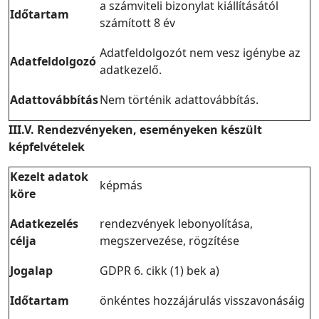
a számviteli bizonylat kiállításától
Időtartam
számított 8 év
Adatfeldolgozót nem vesz igénybe az
Adatfeldolgozó
adatkezelő.
Adattovábbítás
Nem történik adattovábbítás.
III.V. Rendezvényeken, eseményeken készült
képfelvételek
Kezelt adatok
képmás
köre
Adatkezelés
rendezvények lebonyolítása,
célja
megszervezése, rögzítése
Jogalap
GDPR 6. cikk (1) bek a)
Időtartam
önkéntes hozzájárulás visszavonásáig