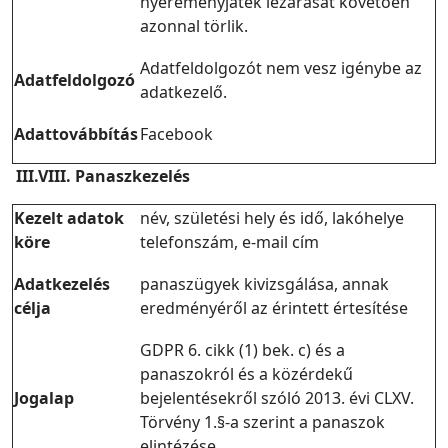
nyereményjáték lezárását követően
azonnal törlik.
Adatfeldolgozót nem vesz igénybe az
Adatfeldolgozó
adatkezelő.
Adattovábbítás
Facebook
III.VIII. Panaszkezelés
Kezelt adatok
név, születési hely és idő, lakóhelye
köre
telefonszám, e-mail cím
Adatkezelés
panaszügyek kivizsgálása, annak
célja
eredményéről az érintett értesítése
GDPR 6. cikk (1) bek. c) és a
panaszokról és a közérdekű
Jogalap
bejelentésekről szóló 2013. évi CLXV.
Törvény 1.§-a szerint a panaszok
elintézése