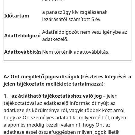
a panaszügy kivizsgálásának
Időtartam
lezárásától számított 5 év
Adatfeldolgozót nem vesz igénybe az
Adatfeldolgozó
adatkezelő.
Adattovábbítás
Nem történik adattovábbítás.
Az Önt megillető jogosultságok (részletes kifejtését a
jelen tájékoztató melléklete tartalmazza):
1.
az átlátható tájékoztatáshoz való jog
– jelen
tájékoztatóval az adatkezelő információt nyújt az
adatkezelés körülményeiről, vagyis többek közt arról,
hogy az Ön személyes adatait ki, milyen célból, milyen
alapon és meddig kezeli, valamint, hogy Önt az
adatkezeléssel összefüggésben milyen jogok illetik