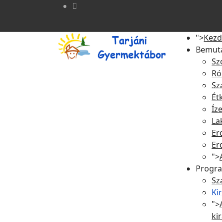
">
Kezd
Bemut
Sz
Ró
Sz
Ét
Íze
La
Er
Er
">
Progr
Sz
Ki
">
ki