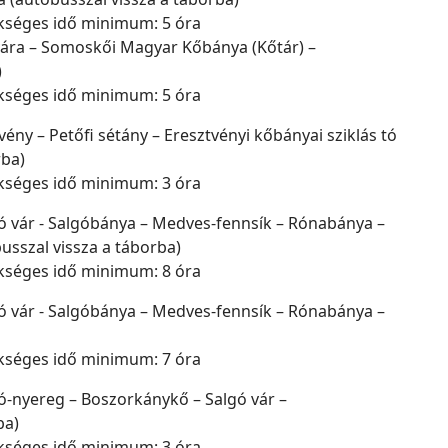
kséges idő minimum: 5 óra
 vára – Somoskői Magyar Kőbánya (Kőtár) –
)
kséges idő minimum: 5 óra
vény – Petőfi sétány – Eresztvényi kőbányai sziklás tó
rba)
kséges idő minimum: 3 óra
gó vár - Salgóbánya – Medves-fennsík – Rónabánya –
usszal vissza a táborba)
kséges idő minimum: 8 óra
gó vár - Salgóbánya – Medves-fennsík – Rónabánya –
kséges idő minimum: 7 óra
gó-nyereg – Boszorkánykő – Salgó vár –
ba)
kséges idő minimum: 3 óra