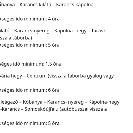
bánya – Karancs kilátó – Karancs kápolna
kséges idő minimum: 4 óra
látó – Karancs-nyereg – Kápolna- hegy – Tarász-
ssza a táborba)
kséges idő minimum: 5 óra
séges idő minimum: 1,5 óra
vária hegy – Centrum (vissza a táborba gyalog vagy
kséges idő minimum: 6 óra
i leágazó – Kőbánya – Karancs- nyereg – Kápolna-hegy
s-Karancs – Somoskőújfalu (autóbusszal vissza a
kséges idő minimum: 5 óra