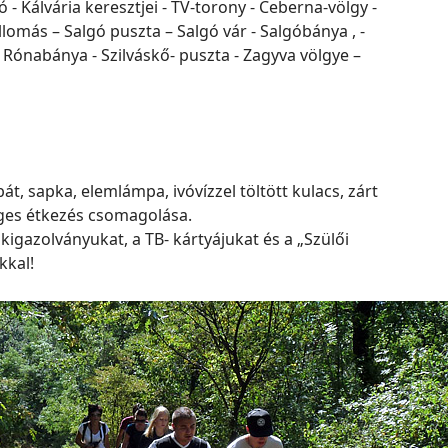
ó - Kálvária keresztjei - TV-torony - Ceberna-völgy -
omás – Salgó puszta – Salgó vár - Salgóbánya , -
Rónabánya - Szilváskő- puszta - Zagyva völgye –
át, sapka, elemlámpa, ivóvízzel töltött kulacs, zárt
éges étkezés csomagolása.
igazolványukat, a TB- kártyájukat és a „Szülői
kkal!