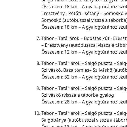
Összesen: 18 km – A gyalogtúrához szü
Eresztvény - Petőfi - sétány – Somoskő
Somoskő (autóbusszal vissza a táborba
Összesen: 18 km – A gyalogtúrához szü
Tábor – Tatárárok – Bodzfás kút - Ereszt
– Eresztvény (autóbusszal vissza a tábo
Összesen: 12 km – A gyalogtúrához szü
Tábor – Tatár árok – Salgó puszta – Sal
Szilváskő, Bazaltömlés– Szilváskő (autób
Összesen: 32 km – A gyalogtúrához szü
Tábor – Tatár árok – Salgó puszta – Sal
Szilváskő (vissza a táborba gyalog
Összesen: 28 km – A gyalogtúrához szü
Tábor – Tatár árok – Salgó puszta – Sal
Salgóbánya (autóbusszal vissza a tábor
Összesen: 13 km – A gyalogtúrához szü