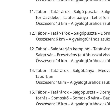
Tábor – Tatár árok – Salgó puszta – Sal
forrásvidéke – Laufer-bánya – Lehel forr
Összesen: 13 km – A gyalogtúrához szü
Tábor – Tatár-árok – Salgópuszta – Dorn
Összesen: 6 km – A gyalogtúrához szük
Tábor – Salgótarján kemping – Tatár-ár
Salgó vár – Eresztvény (autóbusszal vis
Összesen: 14 km – A gyalogtúrához szü
Tábor – Tatárárok – Salgóbánya – Medves
táborban
Összesen: 16km – A gyalogtúrához szü
Tábor – Tatárárok – Salgópuszta – Dorny
forrás – Somoskő – Somoskő vára – Baza
Összesen: 18 km – A gyalogtúrához szü