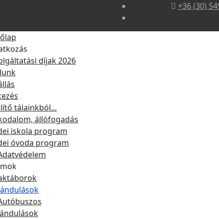
+36 (30) 54
őlap
atkozás
olgáltatási díjak 2026
lunk
állás
kezés
lítő tálainkból...
kodalom, állófogadás
dei iskola program
dei óvoda program
Adatvédelem
amok
aktáborok
rándulások
Autóbuszos
rándulások