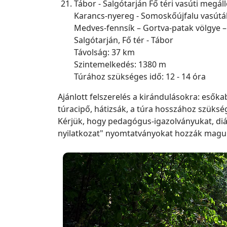
Tábor - Salgótarján Fő téri vasúti megáll
Karancs-nyereg - Somoskőújfalu vasútáll
Medves-fennsík – Gortva-patak völgye – 
Salgótarján, Fő tér - Tábor
Távolság: 37 km
Szintemelkedés: 1380 m
Túrához szükséges idő: 12 - 14 óra
Ajánlott felszerelés a kirándulásokra: esőkab
túracipő, hátizsák, a túra hosszához szüks
Kérjük, hogy pedagógus-igazolványukat, diák
nyilatkozat" nyomtatványokat hozzák magu