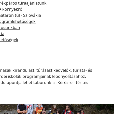
rékpáros túraajánlatunk
A környékről
határon túl - Szlovákia
ogramlehetőségek
rosunkban
ria
hetőségek
sak kirándulást, túrázást kedvelők, turista- és
rdei iskolák programjainak lebonyolításához.
ulópontja lehet táborunk is. Kérésre - térítés