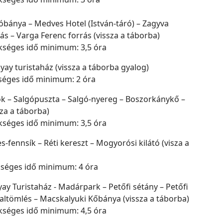
góbánya – Medves Hotel (István-táró) – Zagyva
ás – Varga Ferenc forrás (vissza a táborba)
kséges idő minimum: 3,5 óra
yay turistaház (vissza a táborba gyalog)
séges idő minimum: 2 óra
ok – Salgópuszta – Salgó-nyereg – Boszorkánykő –
sza a táborba)
kséges idő minimum: 3,5 óra
-fennsík – Réti kereszt – Mogyorósi kilátó (visza a
kséges idő minimum: 4 óra
ay Turistaház - Madárpark – Petőfi sétány – Petőfi
ltömlés – Macskalyuki Kőbánya (vissza a táborba)
kséges idő minimum: 4,5 óra