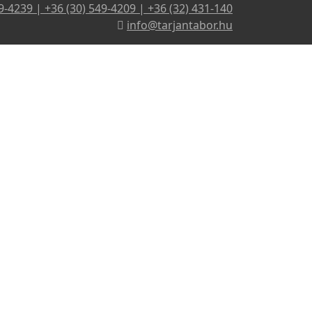
9-4239 | +36 (30) 549-4209 | +36 (32) 431-140
info@tarjantabor.hu