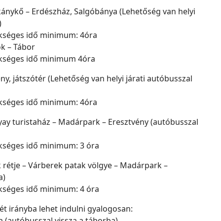
rkánykő – Erdészház, Salgóbánya (Lehetőség van helyi
)
ükséges idő minimum: 4óra
ok – Tábor
ükséges idő minimum 4óra
ny, játszótér (Lehetőség van helyi járati autóbusszal
ükséges idő minimum: 4óra
yay turistaház – Madárpark – Eresztvény (autóbusszal
kséges idő minimum: 3 óra
 rétje – Várberek patak völgye – Madárpark –
a)
kséges idő minimum: 4 óra
ét irányba lehet indulni gyalogosan:
 (autóbusszal vissza a táborba)