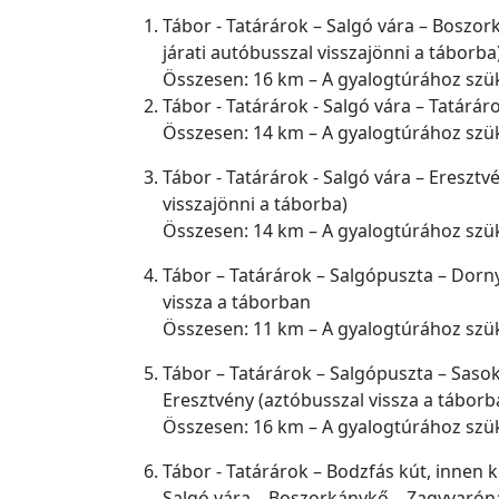
Tábor - Tatárárok – Salgó vára – Boszo
járati autóbusszal visszajönni a táborba
Összesen: 16 km – A gyalogtúrához sz
Tábor - Tatárárok - Salgó vára – Tatárár
Összesen: 14 km – A gyalogtúrához sz
Tábor - Tatárárok - Salgó vára – Eresztvé
visszajönni a táborba)
Összesen: 14 km – A gyalogtúrához sz
Tábor – Tatárárok – Salgópuszta – Dorn
vissza a táborban
Összesen: 11 km – A gyalogtúrához szü
Tábor – Tatárárok – Salgópuszta – Sasok
Eresztvény (aztóbusszal vissza a táborb
Összesen: 16 km – A gyalogtúrához szü
Tábor - Tatárárok – Bodzfás kút, innen k
Salgó vára – Boszorkánykő – Zagyvaróna