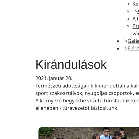
Ke
">
A 
Pr
vá
">
Galé
">
Elér
Kirándulások
2021. január 20.
Természeti adottságaink kimondottan alkalma
sport szakosztályok, nyugdíjas csoportok, e
A környező hegyekbe vezető turistautak kiind
ellenében - túravezetőt biztosítunk.