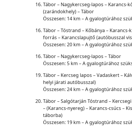
Tábor – Nagykercseg-lapos – Karancs-kő
(zarándokhely) – Tábor
Összesen: 14 km – A gyalogtúrához szü
Tábor – Tóstrand – Kőbánya – Karancs-ki
forrás – Karancslapujtő (autóbusszal vi
Összesen: 20 km – A gyalogtúrához szü
Tábor – Nagykercseg-lapos – Tábor
Összesen: 5 km – A gyalogtúrához szük
Tábor – Kercseg lapos – Vadaskert – Kál
helyi járati autóbusszal)
Összesen: 24 km – A gyalogtúrához szü
Tábor – Salgótarján Tóstrand – Kercseg
– (Karancs-nyereg) – Karancs-csúcs – Ki
táborba)
Összesen: 19 km – A gyalogtúrához szü